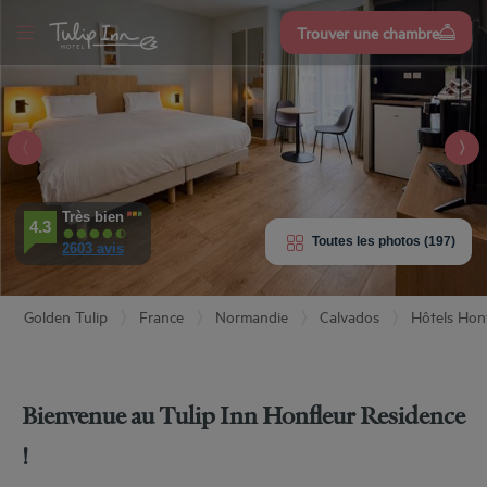
Trouver une chambre
S’inscrire
r
NN
UR
CE
'HÔTEL
AMBRES
Très bien
4.3
Toutes les photos (197)
2603 avis
ÉRIENCES
Golden Tulip
France
Normandie
Calvados
Hôtels Hon
IPEMENTS
AVIS
Bienvenue au Tulip Inn Honfleur Residence
TAURATION
!
& LOCALISATION