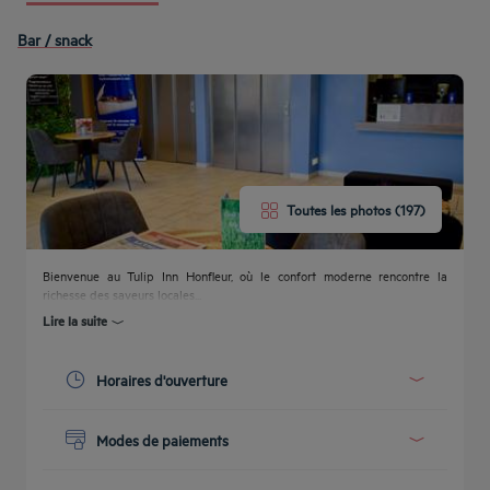
Bar / snack
Toutes les photos (197)
Bienvenue au Tulip Inn Honfleur, où le confort moderne rencontre la
richesse des saveurs locales...
Lire la suite
Horaires d'ouverture
Aujourd'hui :
07:00 - 20:00
Modes de paiements
Voir tous les horaires
Espèces