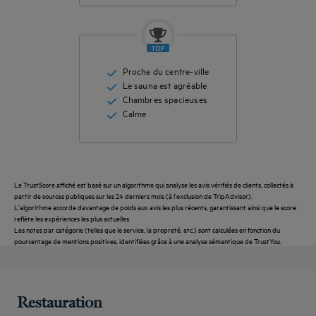
Proche du centre-ville
Etre
Le sauna est agréable
rappelé(e)
CONTACTEZ-
Chambres spacieuses
pour
FAQ
NOUS
réserver
Calme
Le TrustScore affiché est basé sur un algorithme qui analyse les avis vérifiés de clients, collectés à
partir de sources publiques sur les 24 derniers mois (à l'exclusion de TripAdvisor).
L'algorithme accorde davantage de poids aux avis les plus récents, garantissant ainsi que le score
reflète les expériences les plus actuelles.
Les notes par catégorie (telles que le service, la propreté, etc.) sont calculées en fonction du
pourcentage de mentions positives, identifiées grâce à une analyse sémantique de TrustYou.
Restauration