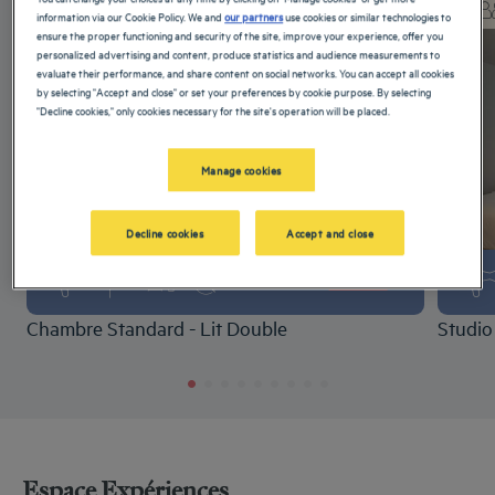
Max
Check-out :
11:30
Max
information via our Cookie Policy. We and
our partners
use cookies or similar technologies to
ensure the proper functioning and security of the site, improve your experience, offer you
personalized advertising and content, produce statistics and audience measurements to
evaluate their performance, and share content on social networks. You can accept all cookies
by selecting "Accept and close" or set your preferences by cookie purpose. By selecting
"Decline cookies," only cookies necessary for the site's operation will be placed.
Manage cookies
Decline cookies
Accept and close
+ d'infos
Chambre Standard - Lit Double
Studio
Espace Expériences