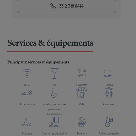
+33 2 31811414
Services & équipements
Principaux services et équipements
Wi-Fi
Bar
Hammam
Sauna
Accès au spa
Installations pour les
Café
Ascenseur
personnes
handicapées
Massage
Serviettes de piscine
Solarium
Parking accessible