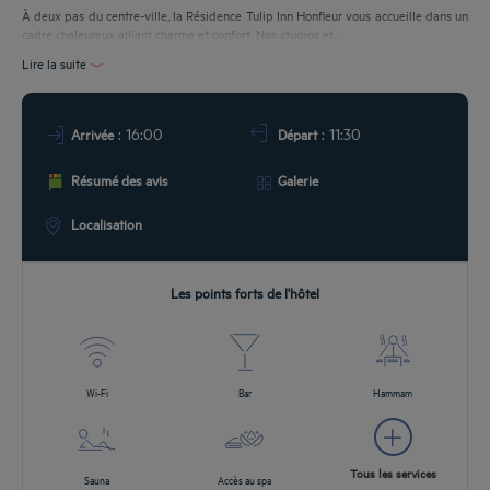
À deux pas du centre-ville, la Résidence Tulip Inn Honfleur vous accueille dans un
cadre chaleureux alliant charme et confort. Nos studios et...
ROMOS
Lire la suite
: 16:00
: 11:30
Arrivée
Départ
Résumé des avis
Galerie
Localisation
Les points forts de l'hôtel
Wi-Fi
Bar
Hammam
Tous les services
Sauna
Accès au spa