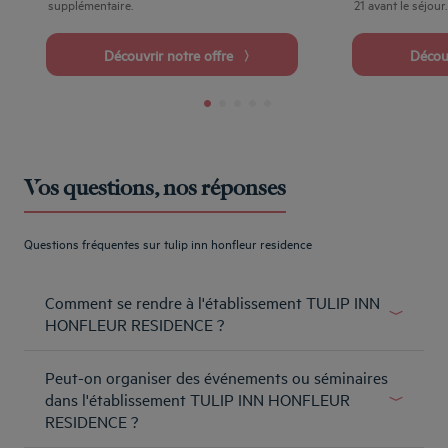
supplémentaire.
21 avant le séjour.
Découvrir notre offre
Déco
Vos questions, nos réponses
Questions fréquentes sur tulip inn honfleur residence
Comment se rendre à l'établissement TULIP INN
HONFLEUR RESIDENCE ?
La résidence est située à 20 minutes en voiture du Havre
Peut-on organiser des événements ou séminaires
et à 10 minutes des stations balnéaires de Trouville-
Deauville. Les plages du Débarquement sont à seulement
dans l'établissement TULIP INN HONFLEUR
une heure de route mais de nombreux sites ou villes
RESIDENCE ?
renfermant les richesses de la Normandie se trouvent à