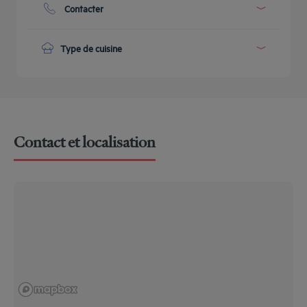
Cartes bancaires
Contacter
Téléphone :
+33 14600 0231811414
Type de cuisine
Petit-déjeuner buffet
Contact et localisation